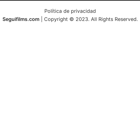
Política de privacidad
Seguifilms.com
| Copyright © 2023. All Rights Reserved.
Avisos
El
vídeo
se
está
reproduciendo.